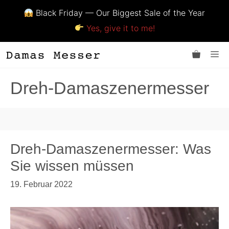
Black Friday — Our Biggest Sale of the Year
Yes, give it to me!
Zum
Me
Inhalt
springen
Dreh-Damaszenermesser
Dreh-Damaszenermesser: Was
Sie wissen müssen
19. Februar 2022