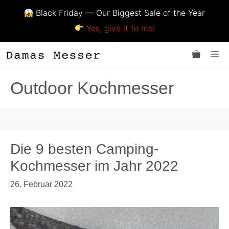
Black Friday — Our Biggest Sale of the Year
Yes, give it to me!
Zum
Me
Inhalt
springen
Outdoor Kochmesser
Die 9 besten Camping-
Kochmesser im Jahr 2022
26. Februar 2022