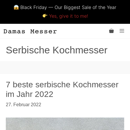
Black Friday — Our Biggest Sale of the Year
Yes, give it to me!
Zum
Me
Inhalt
springen
Serbische Kochmesser
7 beste serbische Kochmesser
im Jahr 2022
27. Februar 2022