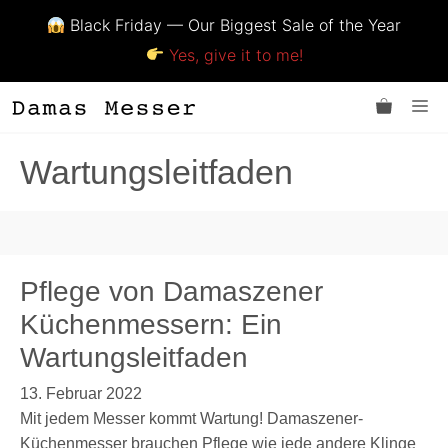
Black Friday — Our Biggest Sale of the Year
Yes, give it to me!
Zum
Me
Inhalt
springen
Wartungsleitfaden
Pflege von Damaszener
Küchenmessern: Ein
Wartungsleitfaden
13. Februar 2022
Mit jedem Messer kommt Wartung! Damaszener-
Küchenmesser brauchen Pflege wie jede andere Klinge