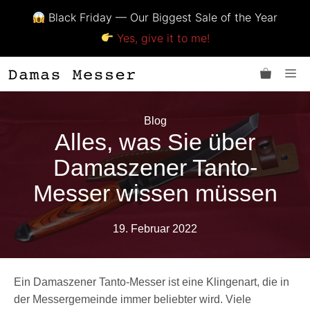
Black Friday — Our Biggest Sale of the Year
Yes, give it to me!
Zum
Me
Inhalt
springen
Blog
Alles, was Sie über
Damaszener Tanto-
Messer wissen müssen
19. Februar 2022
Ein Damaszener Tanto-Messer ist eine Klingenart, die in
der Messergemeinde immer beliebter wird. Viele